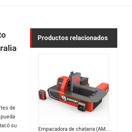
to
Productos relacionados
ralia
rtes de
 pueda
stacó su
Empacadora de chatarra (AMB-L)