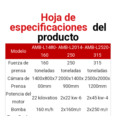
Hoja de
especificaciones
del
producto
AMB-L1480-
AMB-L2014-
AMB-L2520-
Modelo
160
250
315
Fuerza de
160
250
315
prensa
toneladas
toneladas
toneladas
Cámara de
1400x800x7
2000x1400x
2500x2000x
Prensa
00mm
900mm
1200mm
Potencia del
22 kilovatios
2x22 kw-6
2x45 kw-4
motor
Bomba
160 m/h
2x160m/r
2x250 m/r