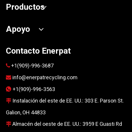
Productos
Apoyo
Contacto Enerpat
+1(909)-996-3687

info@enerpatrecycling.com

+1(909)-996-3563

Instalación del este de EE. UU.: 303 E. Parson St.

Galion, OH 44833
Almacén del oeste de EE. UU.: 3959 E Guasti Rd
