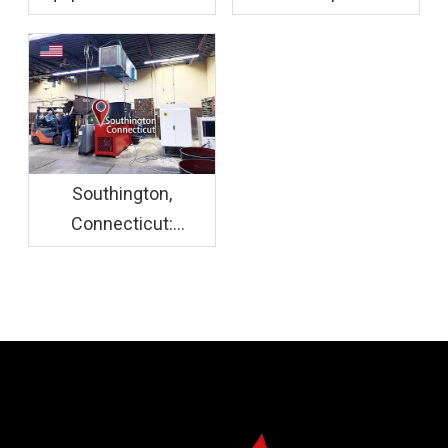
ensacado de madera
de botellas de
EWS30 + HBA-B90
plástico HBM120-
instalados
110130
Southington,
Connecticut:
ENERPAT Se instaló el
sistema de briquetas
de virutas de aluminio
F800+BM1090