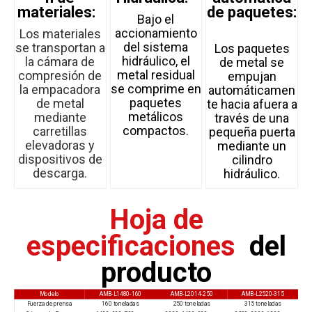
materiales:
de paquetes:
Bajo el
accionamiento
Los materiales
del sistema
se transportan a
Los paquetes
hidráulico, el
la cámara de
de metal se
metal residual
compresión de
empujan
se comprime en
la empacadora
automáticamen
paquetes
de metal
te hacia afuera a
metálicos
mediante
través de una
compactos.
carretillas
pequeña puerta
elevadoras y
mediante un
dispositivos de
cilindro
descarga.
hidráulico.
Hoja de
especificaciones
del
producto
Modelo
AMB-L1480-160
AMB-L2014-250
AMB-L2520-315
Fuerza de prensa
160 toneladas
250 toneladas
315 toneladas