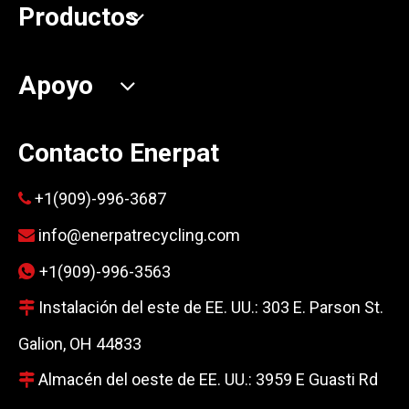
Productos
Apoyo
Contacto Enerpat
+1(909)-996-3687

info@enerpatrecycling.com

+1(909)-996-3563

Instalación del este de EE. UU.: 303 E. Parson St.

Galion, OH 44833
Almacén del oeste de EE. UU.: 3959 E Guasti Rd
