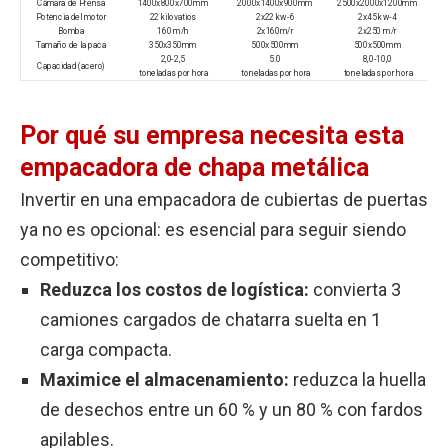
Cámara de Prensa
1400x800x700mm
2000x1400x900mm
2500x2000x1200mm
Potencia del motor
22 kilovatios
2x22 kw-6
2x45 kw-4
Bomba
160 m/h
2x160m/r
2x250 m/r
Tamaño de la paca
350x350mm
500x500mm
500x500mm
2,0-2,5
5.0
8,0-10,0
Capacidad (acero)
toneladas por hora
toneladas por hora
toneladas por hora
Por qué su empresa necesita esta
empacadora de chapa metálica
Invertir en una empacadora de cubiertas de puertas
ya no es opcional: es esencial para seguir siendo
competitivo:
Reduzca los costos de logística:
convierta 3
camiones cargados de chatarra suelta en 1
carga compacta.
Maximice el almacenamiento:
reduzca la huella
de desechos entre un 60 % y un 80 % con fardos
apilables.