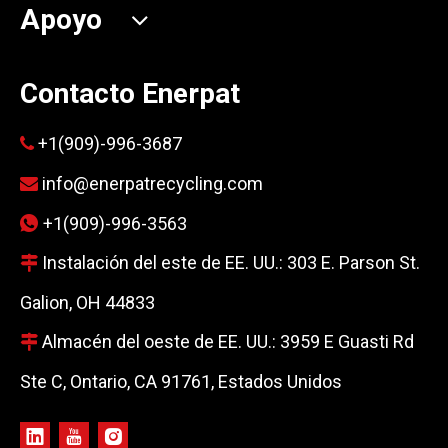
Apoyo
Contacto Enerpat
+1(909)-996-3687

info@enerpatrecycling.com

+1(909)-996-3563

Instalación del este de EE. UU.: 303 E. Parson St.

Galion, OH 44833
Almacén del oeste de EE. UU.: 3959 E Guasti Rd

Ste C, Ontario, CA 91761, Estados Unidos