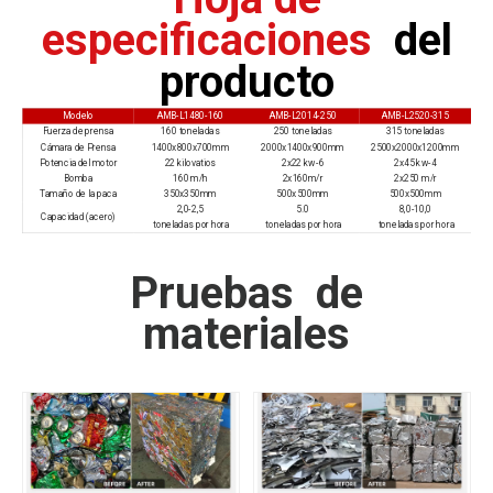
especificaciones
del
producto
Modelo
AMB-L1480-160
AMB-L2014-250
AMB-L2520-315
Fuerza de prensa
160 toneladas
250 toneladas
315 toneladas
Cámara de Prensa
1400x800x700mm
2000x1400x900mm
2500x2000x1200mm
Potencia del motor
22 kilovatios
2x22 kw-6
2x45 kw-4
Bomba
160 m/h
2x160m/r
2x250 m/r
Tamaño de la paca
350x350mm
500x500mm
500x500mm
2,0-2,5
5.0
8,0-10,0
Capacidad (acero)
toneladas por hora
toneladas por hora
toneladas por hora
Pruebas de
materiales