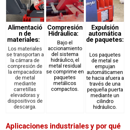
Alimentació
Compresión
Expulsión
n de
Hidráulica:
automática
materiales:
de paquetes:
Bajo el
accionamiento
Los materiales
del sistema
se transportan a
Los paquetes
hidráulico, el
la cámara de
de metal se
metal residual
compresión de
empujan
se comprime en
la empacadora
automáticamen
paquetes
de metal
te hacia afuera a
metálicos
mediante
través de una
compactos.
carretillas
pequeña puerta
elevadoras y
mediante un
dispositivos de
cilindro
descarga.
hidráulico.
Aplicaciones industriales y por qué