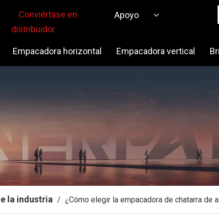
Conviértase en
Apoyo
distribuidor
Empacadora horizontal
Empacadora vertical
Br
e la industria
/
¿Cómo elegir la empacadora de chatarra de 