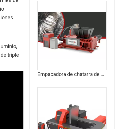
rfiles de
io
ciones
uminio,
de triple
Empacadora de chatarra de aluminio