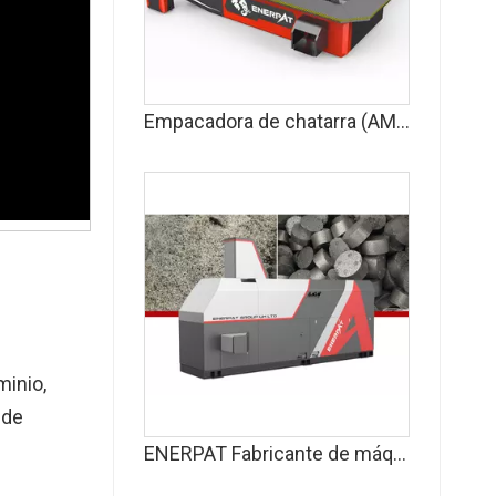
Empacadora de chatarra (AMB-L)
minio,
 de
ENERPAT Fabricante de máquinas plegadoras de escamas de aluminio