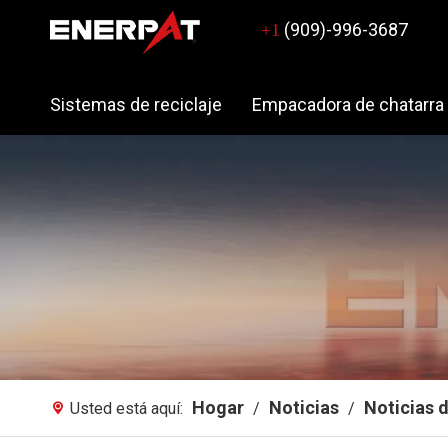
(909)-996-3687
+1
Sistemas de reciclaje
Empacadora de chatarra
Hogar
Noticias
Noticias d
Usted está aquí:
/
/