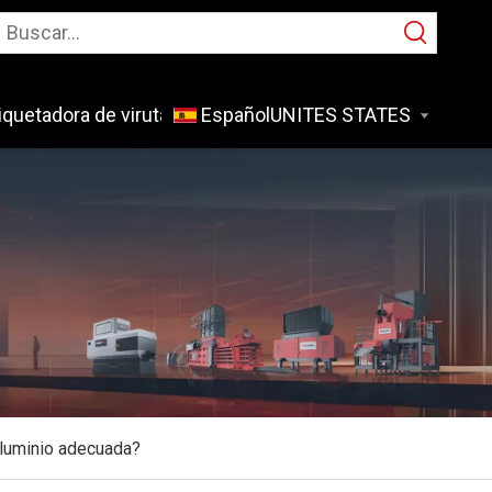
iquetadora de virutas de metal
Español
Solicitud
aluminio adecuada?