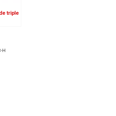
e triple
B-H