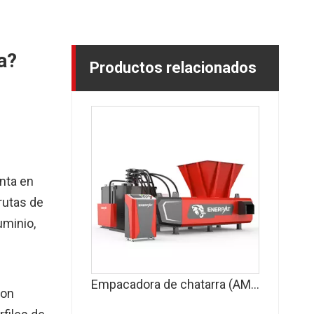
a?
Productos relacionados
nta en
rutas de
uminio,
Empacadora de chatarra (AMB-H)
son