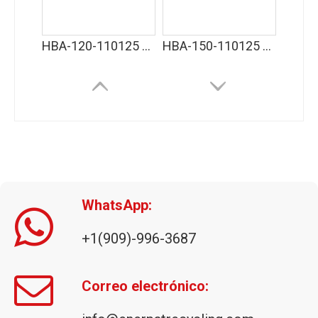
HBA-120-110125 Máquina empacadora horizontal para empacar residuos de plástico, papel, cartón y textiles
HBA-150-110125 Fabricante de empacadora de cartón horizontal
WhatsApp:
+1(909)-996-3687
HBA-200-110125 Empacadora horizontal para empacar papel, cartón, plásticos y textiles usados ​​- En venta
Correo electrónico: