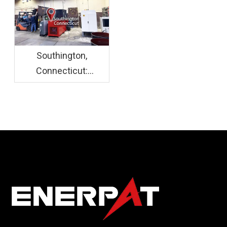
Southington,
Connecticut:
ENERPAT Se instaló el
sistema de briquetas
de virutas de aluminio
F800+BM1090