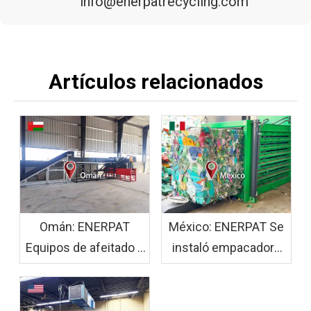
info@enerpatrecycling.com
Artículos relacionados
Omán: ENERPAT
México: ENERPAT Se
Equipos de afeitado y
instaló empacadora
ensacado de madera
de botellas de
EWS30 + HBA-B90
plástico HBM120-
instalados
110130