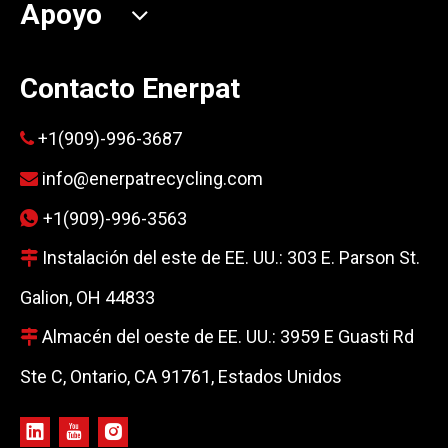
Apoyo
Contacto Enerpat
+1(909)-996-3687

info@enerpatrecycling.com

+1(909)-996-3563

Instalación del este de EE. UU.: 303 E. Parson St.

Galion, OH 44833
Almacén del oeste de EE. UU.: 3959 E Guasti Rd

Ste C, Ontario, CA 91761, Estados Unidos