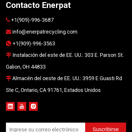
Contacto Enerpat
+1(909)-996-3687

info@enerpatrecycling.com

+1(909)-996-3563

Instalación del este de EE. UU.: 303 E. Parson St.

Galion, OH 44833
Almacén del oeste de EE. UU.: 3959 E Guasti Rd

Ste C, Ontario, CA 91761, Estados Unidos
Suscribirse