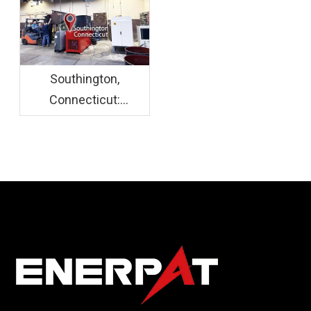
instalados
110130
Southington,
Connecticut:
ENERPAT Se instaló el
sistema de briquetas
de virutas de aluminio
F800+BM1090