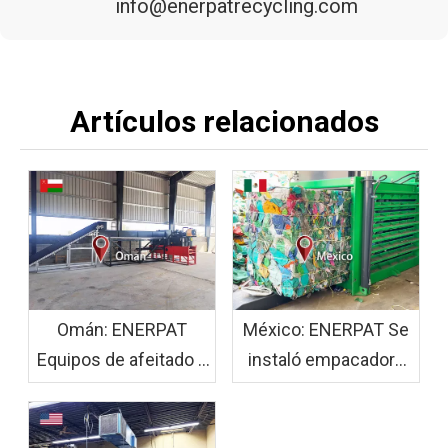
info@enerpatrecycling.com
Artículos relacionados
Omán: ENERPAT
México: ENERPAT Se
Equipos de afeitado y
instaló empacadora
ensacado de madera
de botellas de
EWS30 + HBA-B90
plástico HBM120-