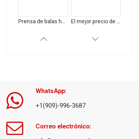
Prensa de balas horizontal automática HBA-40-7272
El mejor precio de empacadora de cartón HBA-60-11075 para máxima eficiencia y ahorro
WhatsApp:
+1(909)-996-3687
Máquina empacadora de papel usado HBA-80-11075 para operaciones de reciclaje
Correo electrónico: