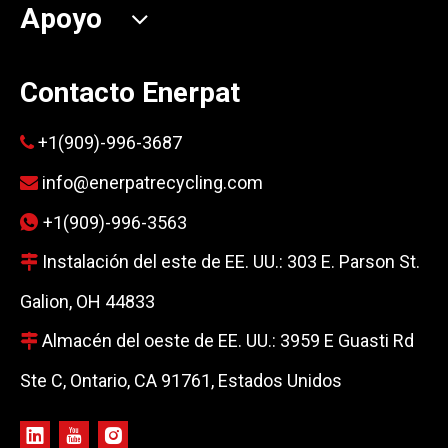
Apoyo
Contacto Enerpat
+1(909)-996-3687

info@enerpatrecycling.com

+1(909)-996-3563

Instalación del este de EE. UU.: 303 E. Parson St.

Galion, OH 44833
Almacén del oeste de EE. UU.: 3959 E Guasti Rd

Ste C, Ontario, CA 91761, Estados Unidos