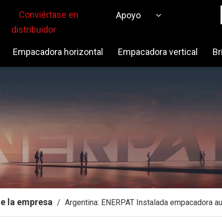
Conviértase en
Apoyo
distribuidor
Empacadora horizontal
Empacadora vertical
Br
de la empresa
/
Argentina: ENERPAT Instalada empacadora aut