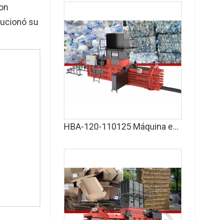
con
lucionó su
HBA-120-110125 Máquina empacadora horizontal para empacar residuos de plástico, papel, cartón y textiles