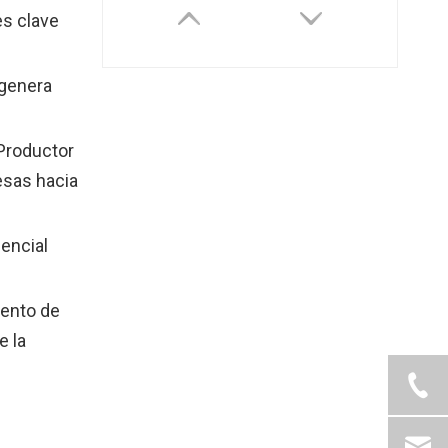
es clave
 genera
 Productor
esas hacia
encial
iento de
e la