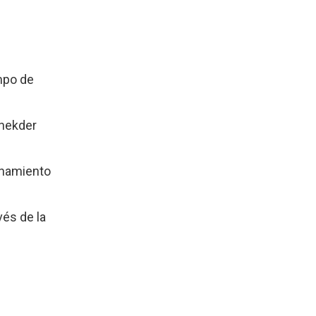
mpo de
hnekder
enamiento
vés de la