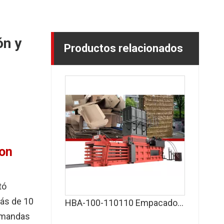
ón y
Productos relacionados
con
tó
más de 10
HBA-100-110110 Empacadora de residuos comercial para reciclaje de alto volumen: empacadora horizontal automática para cartón, plástico, botellas de PET y más
demandas