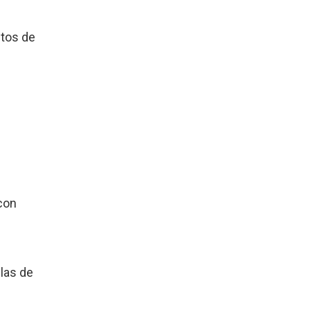
itos de
con
llas de