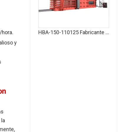
/hora.
HBA-150-110125 Fabricante de empacadora de cartón horizontal
lioso y
s
on
as
 la
lmente,