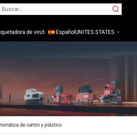
iquetadora de virutas de metal
Español
Solicitud
omática de cartón y plástico