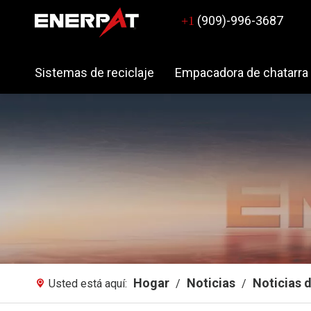
(909)-996-3687
+1
Sistemas de reciclaje
Empacadora de chatarra
Hogar
Noticias
Noticias 
Usted está aquí:
/
/