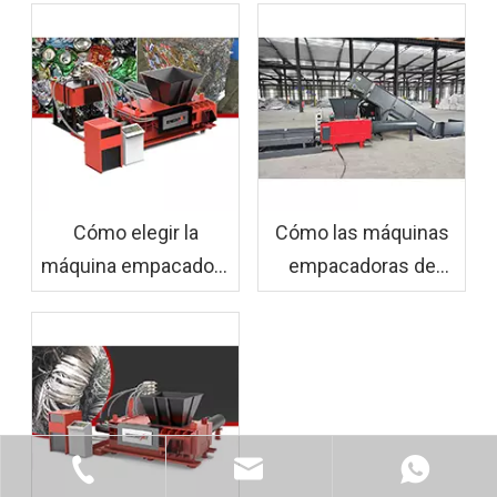
Cómo elegir la
Cómo las máquinas
máquina empacadora
empacadoras de
de chatarra de
chatarra de aluminio
aluminio adecuada
maximizan el retorno
para su negocio de
de la inversión y
reciclaje
reducen los costos
de reciclaje