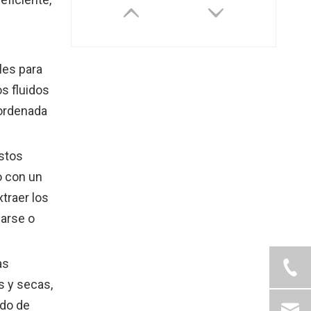
les para
os fluidos
sordenada
estos
o con un
traer los
larse o
as
s y secas,
ido de