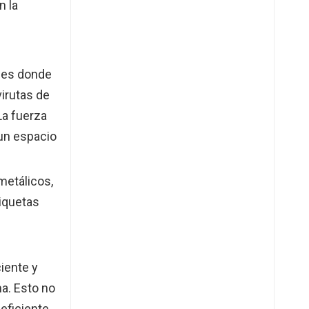
n la
í es donde
virutas de
La fuerza
 un espacio
metálicos,
riquetas
iente y
ma. Esto no
eficiente,