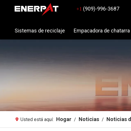
(909)-996-3687
+1
Sistemas de reciclaje
Empacadora de chatarra
Hogar
Noticias
Noticias d
Usted está aquí:
/
/