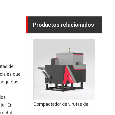
Productos relacionados
utas de
ciales que
briquetas
los
Compactador de virutas de metal (doble salida)
tal. En
metal,