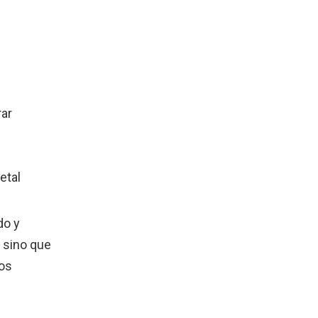
rar
etal
do y
 sino que
hos