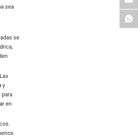
ma sea
tadas se
drica,
eden
 Las
a y
s para
ar en
icos.
 menos