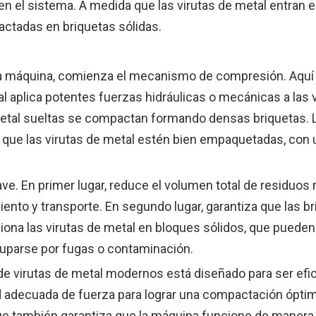
en el sistema. A medida que las virutas de metal entran e
actadas en briquetas sólidas.
e la máquina, comienza el mecanismo de compresión. Aqu
l aplica potentes fuerzas hidráulicas o mecánicas a las 
metal sueltas se compactan formando densas briquetas. 
do que las virutas de metal estén bien empaquetadas, con
e. En primer lugar, reduce el volumen total de residuos 
ento y transporte. En segundo lugar, garantiza que las b
siona las virutas de metal en bloques sólidos, que pueden
cuparse por fugas o contaminación.
 virutas de metal modernos está diseñado para ser efic
dad adecuada de fuerza para lograr una compactación ópti
ue también garantiza que la máquina funcione de manera 