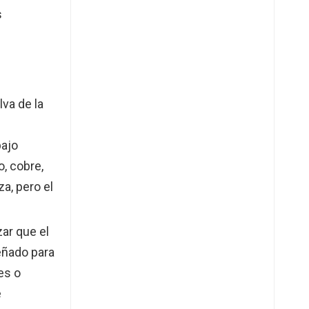
s
va de la
bajo
, cobre,
a, pero el
zar que el
señado para
es o
e